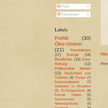
Posts
Kommentare
Labels
Politik
(30)
Öko-Unsinn
(21)
Persönliches
Neu
(17)
Energie
(16)
Berufliches
(15)
Euro-
Abon
Rettung
(12)
Politkorrekte Idiotien
(12)
Deutschland zum
Schämen
(8)
Europa
(7)
Finanzzaubereien
(7)
Gedanken zu Aktuellem
(7)
EU-Schwachsinn
(6)
Fremde Federn
(6)
Gutmenschen
(5)
Nebensächliches
(5)
Tagebuch
(5)