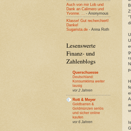
Auch von mir Lob und
B
Dank an Calimero und
Z
Yvonne. ...
- Anonymous
"
Klasse! Gut recherchiert!
d
Danke!
Sugarista.de
- Anna Roth
U
U
Lesenswerte
e
Finanz- und
g
r
Zahlenblogs
N
p
Querschuesse
Deutschland:
Konsumklima weiter
H
lausig
f
vor 2 Jahren
e
A
Rott & Meyer
Goldbarren &
a
Goldmünzen seriös
v
und sicher online
kaufen
vor 6 Jahren
I
G