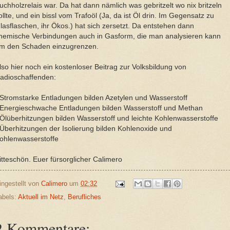
uchholzrelais war. Da hat dann nämlich was gebritzelt wo nix britzeln
ollte, und ein bissl vom Trafoöl (Ja, da ist Öl drin. Im Gegensatz zu
lasflaschen, ihr Ökos.) hat sich zersetzt. Da entstehen dann
hemische Verbindungen auch in Gasform, die man analysieren kann
m den Schaden einzugrenzen.
lso hier noch ein kostenloser Beitrag zur Volksbildung von
adioschaffenden:
 Stromstarke Entladungen bilden Azetylen und Wasserstoff
 Energieschwache Entladungen bilden Wasserstoff und Methan
 Ölüberhitzungen bilden Wasserstoff und leichte Kohlenwasserstoffe
 Überhitzungen der Isolierung bilden Kohlenoxide und
ohlenwasserstoffe
itteschön. Euer fürsorglicher Calimero
ingestellt von
Calimero
um
02:32
abels:
Aktuell im Netz
,
Berufliches
2 Kommentare: