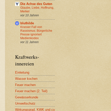
Die Achse des Guten
Glaube, Liebe, Hoffnung,
Merkel
vor 10 Jahren
bluthilde
Krasser Fall von
Rassismus: Bürgerliche
Presse ignoriert
Medienkodex
vor 11 Jahren
Kraftwerks-
innereien
Einleitung
Wasser kochen
Feuer machen
Feuer machen (2. Teil)
Gewässerkunde
Umweltschutz
Wirkungsgrad, KWK und co