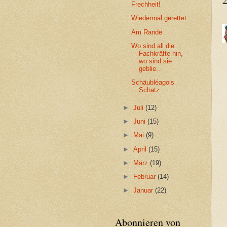
Frechheit!
Wiedermal gerettet
Am Rande
Wo sind all die
Fachkräfte hin,
wo sind sie
geblie...
Schäubléagols
Schatz
►
Juli
(12)
►
Juni
(15)
►
Mai
(9)
►
April
(15)
►
März
(19)
►
Februar
(14)
►
Januar
(22)
Abonnieren von