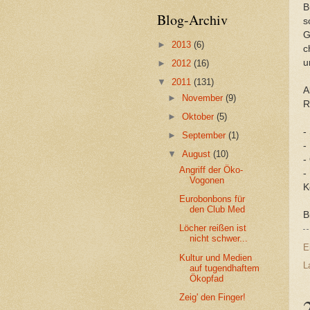
B
Blog-Archiv
s
G
►
2013
(6)
c
u
►
2012
(16)
▼
2011
(131)
A
►
November
(9)
R
►
Oktober
(5)
-
►
September
(1)
-
▼
August
(10)
-
Angriff der Öko-
-
Vogonen
K
Eurobonbons für
den Club Med
B
Löcher reißen ist
nicht schwer...
E
Kultur und Medien
L
auf tugendhaftem
Ökopfad
Zeig' den Finger!