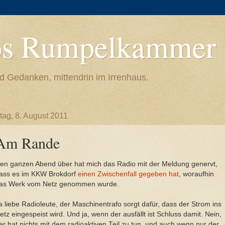
os Rumpelkammer
d Gedanken, mittendrin im Irrenhaus.
ag, 8. August 2011
Am Rande
en ganzen Abend über hat mich das Radio mit der Meldung genervt,
ass es im KKW Brokdorf
einen Zwischenfall gegeben hat
, woraufhin
as Werk vom Netz genommen wurde.
a liebe Radioleute, der Maschinentrafo sorgt dafür, dass der Strom ins
etz eingespeist wird. Und ja, wenn der ausfällt ist Schluss damit. Nein,
er hat nichts mit dem radioaktiven Teil zu tun, und auch wenn nur der