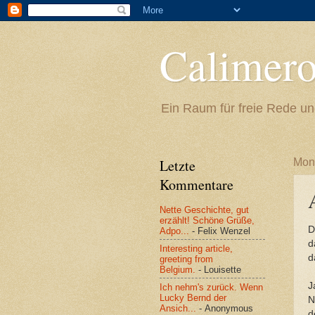
Calimer
Ein Raum für freie Rede un
Letzte
Mont
Kommentare
Nette Geschichte, gut
erzählt! Schöne Grüße,
D
Adpo...
- Felix Wenzel
d
Interesting article,
d
greeting from
Belgium.
- Louisette
J
Ich nehm's zurück. Wenn
Lucky Bernd der
N
Ansich...
- Anonymous
d