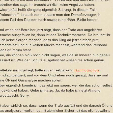
etreiber das sagt, ihr braucht wirklich keine Angst zu haben.
wischenfall heißt übrigens eigentlich Störung. In diesem Fall
Trafoschutz". Ist auch normal, dass man den Dampferzeuger, in
iesem Fall den Reaktor, nach sowas runterfährt. Bleibt locker!
nd wenn der Betreiber jetzt sagt, dass der Trafo aus ungeklärter
rsache ausgefallen ist, dann ist das Technikersprache. Da braucht ihr
uch keine Sorgen machen, dass das Ding da jetzt einfach puff
emacht hat und nun keinen Mucks mehr tut, während das Personal
atlos drumrum steht.
ee, die können bloß noch nicht sagen, was da im Inneren nun genau
assiert ist. Was den Schutz ausgelöst hat wissen die schon genau.
ättet ihr mich gefragt, hätte ich achselzuckend
Buchholzschutz
erndiagnostiziert, und vor dem Umdrehen noch gesagt, dass sie mal
ine Öl- und Gasanalyse machen sollen.
ber eigentlich konnte ich das jetzt nur sagen, weil die das schon selbst
ngekündigt haben. Gebe ich ja zu. Ja, da habe ich jetzt Ahnung
orgetäuscht. Sorry.
st aber wirklich so, dass, wenn der Trafo ausfällt und die danach Öl und
as analysieren wollen, es mit ziemlicher Sicherheit das olle, bewährte