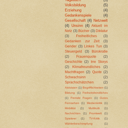
Volksbildung
(5)
Erziehung
(4)
Gedankenspiele
(4)
Gesellschaft
(4)
Netzwelt
(4)
Unsinn
(4)
Aktuell im
Netz
(3)
Bücher
(3)
Diktatur
(3)
Freiheitliches
(3)
Gedanken zur Zeit
(3)
Gender
(3)
Linkes Tun
(3)
Steuergeld
(3)
Bürokratie
(2)
Frauenquote
(2)
Geschichte
(2)
Irre Storys
(2)
Klimafreundliches
(2)
Machtfragen
(2)
Quote
(2)
Schwachsinn
(2)
Sprachschätzchen
(2)
Aktivisten
(1)
Begrifflichkeiten
(1)
Bildung
(1)
Freiheitsfeindliches
(1)
Fremde Fragen
(1)
Gutes
Fernsehen
(1)
Medienkritik
(1)
Mobilität
(1)
Multikulti
(1)
Nachrichten
(1)
Promiwelt
(1)
Spielerei
(1)
TV-Kritik
(1)
Wählerbeschimpfung
(1)