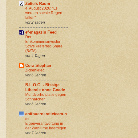
Zettels Raum
4. August 2026: "Es
werden sachte Regen
fallen"
vor 2 Tagen
ef-magazin Feed
Der
Einkommensinvestor:
Strive Preferred Share
(SATA)
vor 4 Tagen
Cora Stephan
Zickenkrieg
vor 6 Jahren
B.L.O.G. - Bissige
Liberale ohne Gnade
Mundvorhofplatte gegen
Schnarchen
vor 6 Jahren
antibuerokratieteam.n
et
Eigenverantwortung in
der Wahlurne beerdigen
vor 7 Jahren